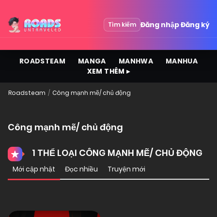
Đăng nhập
Đăng ký
Tìm kiếm
ROADSTEAM
MANGA
MANHWA
MANHUA
XEM THÊM ▸
Roadsteam
Công mạnh mẽ/ chủ động
Công mạnh mẽ/ chủ động
1 THỂ LOẠI CÔNG MẠNH MẼ/ CHỦ ĐỘNG
Mới cập nhật
Đọc nhiều
Truyện mới