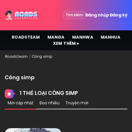
Đăng nhập
Đăng ký
Tìm kiếm
ROADSTEAM
MANGA
MANHWA
MANHUA
XEM THÊM ▸
Roadsteam
Công simp
Công simp
1 THỂ LOẠI CÔNG SIMP
Mới cập nhật
Đọc nhiều
Truyện mới