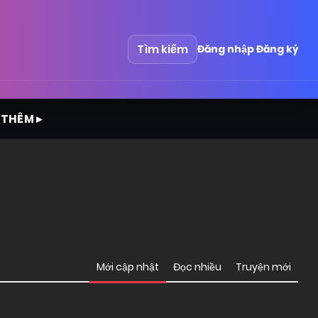
Tìm kiếm
Đăng nhập
Đăng ký
 THÊM ▸
Mới cập nhật
Đọc nhiều
Truyện mới