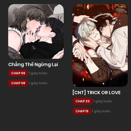
Chẳng Thể Ngừng Lại
CHAP 69
1 giây trước
CHAP 68
1 giây trước
[CNT] TRICK OR LOVE
CHAP 20
1 giây trước
CHAP 19
1 giây trước