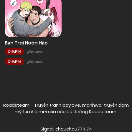
Bạn Trai Hoàn Hảo
CHAP 14
1 giây trước
CHAP 14
1 giây trước
Posts
navigation
Roadsteam - Truyện tranh boylove, manhwa, truyện đam
mỹ tại nhà mới của các bé đường
Roads team
.
Signal: chauchau774.74