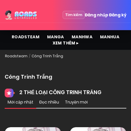
Đăng nhập
Đăng ký
Tìm kiếm
ROADSTEAM
MANGA
MANHWA
MANHUA
XEM THÊM ▸
Roadsteam
Công Trinh Trắng
Công Trinh Trắng
2 THỂ LOẠI CÔNG TRINH TRẮNG
Mới cập nhật
Đọc nhiều
Truyện mới