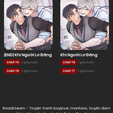
|END| Khi Người Lơ Đãng
Khi Người Lơ Đãng
CHAP 79
1 giây trước
CHAP 78
1 giây trước
CHAP 78
1 giây trước
CHAP 77
1 giây trước
Posts
navigation
Roadsteam - Truyện tranh boylove, manhwa, truyện đam