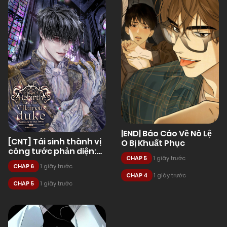
|END| Báo Cáo Về Nô Lệ
[CNT] Tái sinh thành vị
O Bị Khuất Phục
công tước phản diện:
CHAP 5
1 giây trước
Triệu hồi những ác quỷ
CHAP 6
1 giây trước
tàn bạo.
CHAP 4
1 giây trước
CHAP 5
1 giây trước