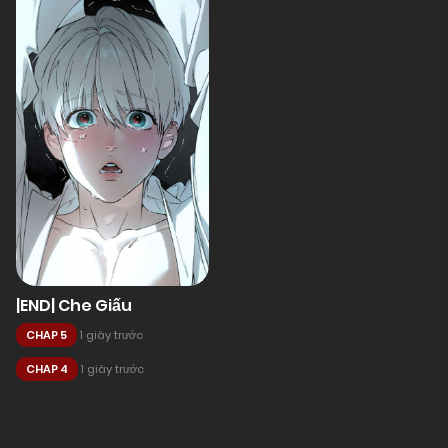
|END| Che Giấu
CHAP 5
1 giây trước
CHAP 4
1 giây trước