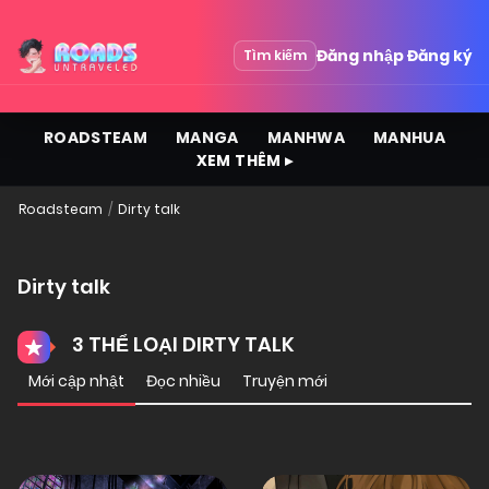
Đăng nhập
Đăng ký
Tìm kiếm
ROADSTEAM
MANGA
MANHWA
MANHUA
XEM THÊM ▸
Roadsteam
Dirty talk
Dirty talk
3 THỂ LOẠI DIRTY TALK
Mới cập nhật
Đọc nhiều
Truyện mới