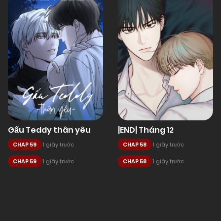
Gấu Teddy thân yêu
|END| Tháng 12
CHAP 59
1 giây trước
CHAP 58
1 giây trước
CHAP 59
1 giây trước
CHAP 58
1 giây trước
Posts
navigation