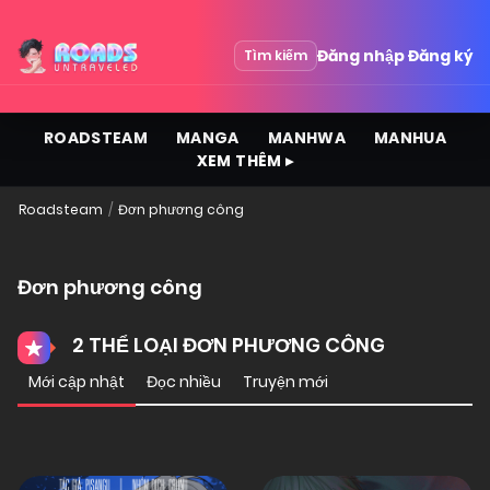
Đăng nhập
Đăng ký
Tìm kiếm
ROADSTEAM
MANGA
MANHWA
MANHUA
XEM THÊM ▸
Roadsteam
Đơn phương công
Đơn phương công
2 THỂ LOẠI ĐƠN PHƯƠNG CÔNG
Mới cập nhật
Đọc nhiều
Truyện mới