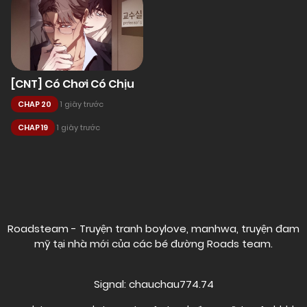
[CNT] Có Chơi Có Chịu
CHAP 20
1 giây trước
CHAP 19
1 giây trước
Posts
navigation
Roadsteam - Truyện tranh boylove, manhwa, truyện đam
mỹ tại nhà mới của các bé đường
Roads team
.
Signal: chauchau774.74