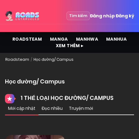
Đăng nhập
Đăng ký
Tìm kiếm
ROADSTEAM
MANGA
MANHWA
MANHUA
XEM THÊM ▸
Roadsteam
Học đường/ Campus
Học đường/ Campus
1 THỂ LOẠI HỌC ĐƯỜNG/ CAMPUS
Mới cập nhật
Đọc nhiều
Truyện mới