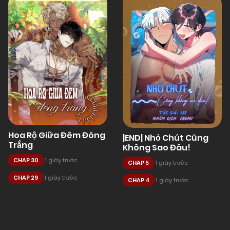
Hoa Rộ Giữa Đêm Đông
|END| Nhỏ Chút Cũng
Trắng
Không Sao Đâu!
CHAP 30
1 giây trước
CHAP 5
1 giây trước
CHAP 29
1 giây trước
CHAP 4
1 giây trước
Posts