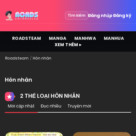
Đăng nhập
Đăng ký
Tìm kiếm
ROADSTEAM
MANGA
MANHWA
MANHUA
XEM THÊM ▸
Roadsteam
Hôn nhân
Hôn nhân
2 THỂ LOẠI HÔN NHÂN
Mới cập nhật
Đọc nhiều
Truyện mới