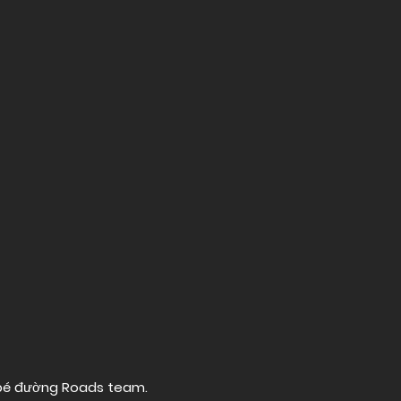
 bé đường
Roads team
.