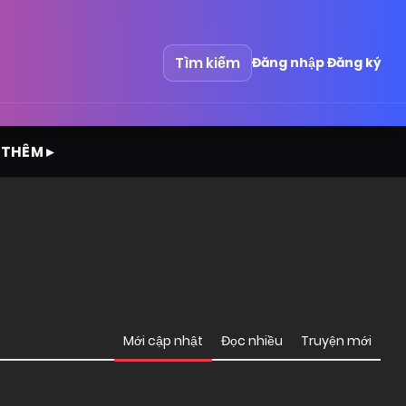
Tìm kiếm
Đăng nhập
Đăng ký
 THÊM ▸
Mới cập nhật
Đọc nhiều
Truyện mới