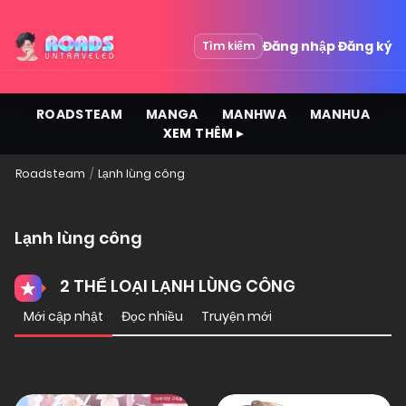
Đăng nhập
Đăng ký
Tìm kiếm
ROADSTEAM
MANGA
MANHWA
MANHUA
XEM THÊM ▸
Roadsteam
Lạnh lùng công
Lạnh lùng công
2 THỂ LOẠI LẠNH LÙNG CÔNG
Mới cập nhật
Đọc nhiều
Truyện mới