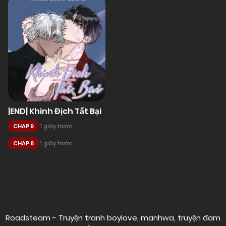
|END| Khinh Địch Tất Bại
CHAP 9
1 giây trước
CHAP 8
1 giây trước
Posts
navigation
Roadsteam - Truyện tranh boylove, manhwa, truyện đam