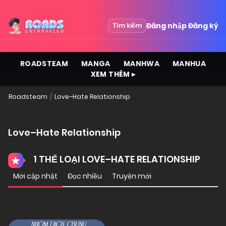
Đăng nhập
Đăng ký
Tìm kiếm
ROADSTEAM
MANGA
MANHWA
MANHUA
XEM THÊM ▸
Roadsteam
Love–Hate Relationship
Love–Hate Relationship
1 THỂ LOẠI LOVE–HATE RELATIONSHIP
Mới cập nhật
Đọc nhiều
Truyện mới