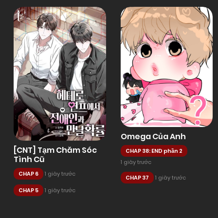
Omega Của Anh
[CNT] Tạm Chăm Sóc
CHAP 38: END phần 2
Tình Cũ
1 giây trước
CHAP 6
1 giây trước
CHAP 37
1 giây trước
CHAP 5
1 giây trước