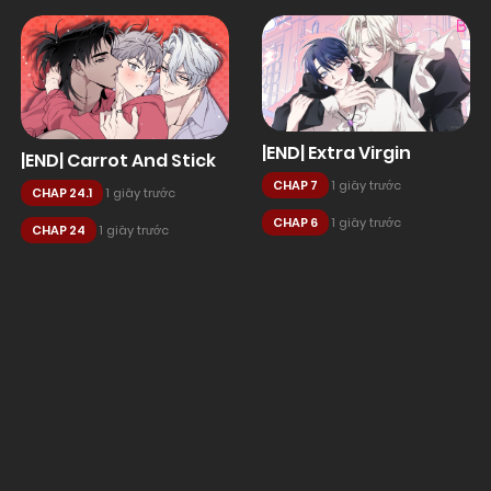
|END| Extra Virgin
|END| Carrot And Stick
CHAP 7
1 giây trước
CHAP 24.1
1 giây trước
CHAP 6
1 giây trước
CHAP 24
1 giây trước