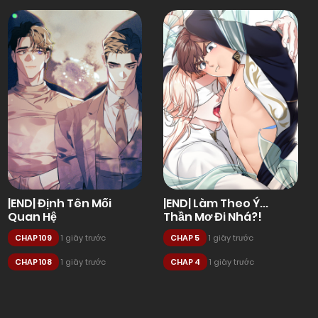
|END| Định Tên Mối
|END| Làm Theo Ý...
Quan Hệ
Thần Mơ Đi Nhá?!
CHAP 109
1 giây trước
CHAP 5
1 giây trước
CHAP 108
1 giây trước
CHAP 4
1 giây trước