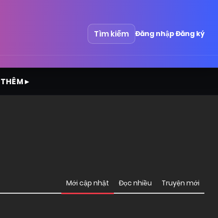
Tìm kiếm
Đăng nhập
Đăng ký
 THÊM ▸
Mới cập nhật
Đọc nhiều
Truyện mới