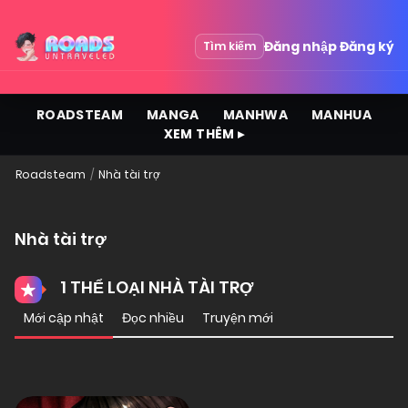
Đăng nhập
Đăng ký
Tìm kiếm
ROADSTEAM
MANGA
MANHWA
MANHUA
XEM THÊM ▸
Roadsteam
Nhà tài trợ
Nhà tài trợ
1 THỂ LOẠI NHÀ TÀI TRỢ
Mới cập nhật
Đọc nhiều
Truyện mới