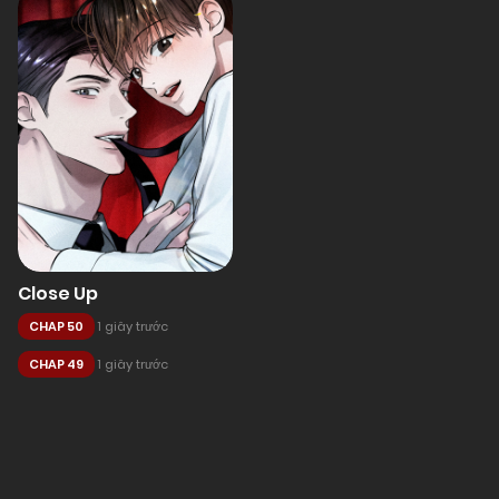
Close Up
CHAP 50
1 giây trước
CHAP 49
1 giây trước
Posts
navigation