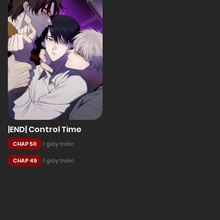
|END| Control Time
CHAP 50
1 giây trước
CHAP 49
1 giây trước
Posts
navigation