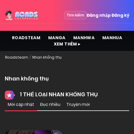
Đăng nhập
Đăng ký
Tìm kiếm
ROADSTEAM
MANGA
MANHWA
MANHUA
XEM THÊM ▸
Roadsteam
Nhan khống thụ
Nhan khống thụ
1 THỂ LOẠI NHAN KHỐNG THỤ
Mới cập nhật
Đọc nhiều
Truyện mới