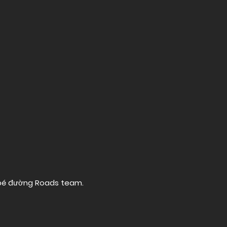
 bé đường
Roads team
.