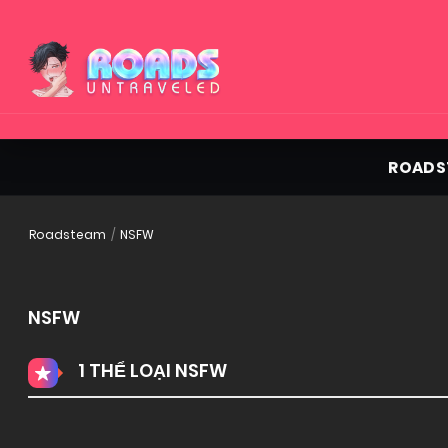
ROADS
Roadsteam
NSFW
NSFW
1 THỂ LOẠI NSFW