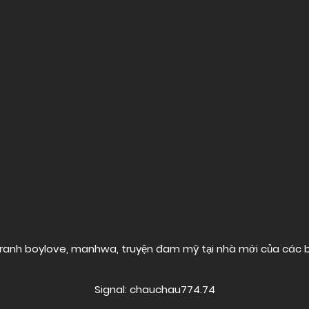
ranh boylove, manhwa, truyện đam mỹ tại nhà mới của các
Signal: chauchau774.74