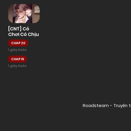
[CNT] Có
Chơi Có Chịu
CHAP 20
1 giây trước
CHAP 19
1 giây trước
Posts
navigation
Roadsteam - Truyện t