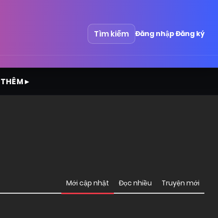
Tìm kiếm
Đăng nhập
Đăng ký
 THÊM ▸
Mới cập nhật
Đọc nhiều
Truyện mới