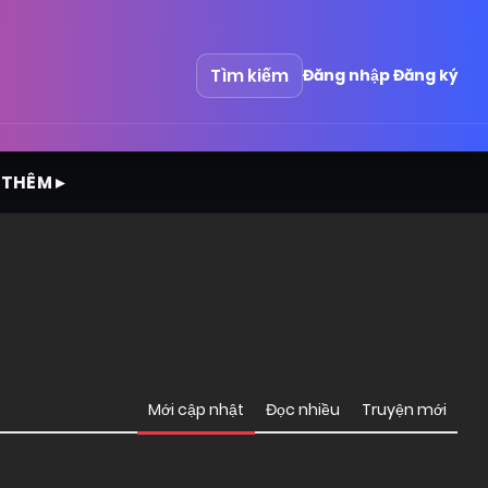
Tìm kiếm
Đăng nhập
Đăng ký
 THÊM ▸
Mới cập nhật
Đọc nhiều
Truyện mới