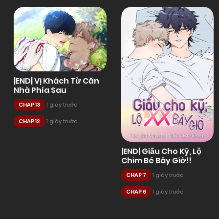
|END| Vị Khách Từ Căn
Nhà Phía Sau
CHAP 13
1 giây trước
CHAP 12
1 giây trước
|END| Giấu Cho Kỹ, Lộ
Chim Bé Bây Giờ!!
CHAP 7
1 giây trước
CHAP 6
1 giây trước