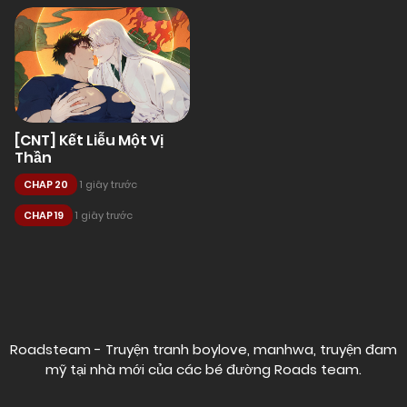
[CNT] Kết Liễu Một Vị
Thần
CHAP 20
1 giây trước
CHAP 19
1 giây trước
Posts
navigation
Roadsteam - Truyện tranh boylove, manhwa, truyện đam
mỹ tại nhà mới của các bé đường
Roads team
.