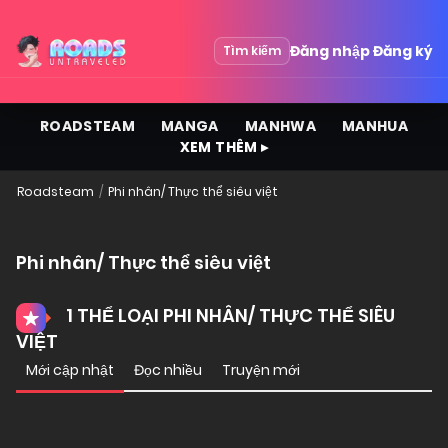
Đăng nhập
Đăng ký
Tìm kiếm
ROADSTEAM
MANGA
MANHWA
MANHUA
XEM THÊM ▸
Roadsteam
Phi nhân/ Thực thể siêu việt
Phi nhân/ Thực thể siêu việt
1 THỂ LOẠI PHI NHÂN/ THỰC THỂ SIÊU
VIỆT
Mới cập nhật
Đọc nhiều
Truyện mới