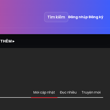
Tìm kiếm
Đăng nhập
Đăng ký
 THÊM ▸
Mới cập nhật
Đọc nhiều
Truyện mới