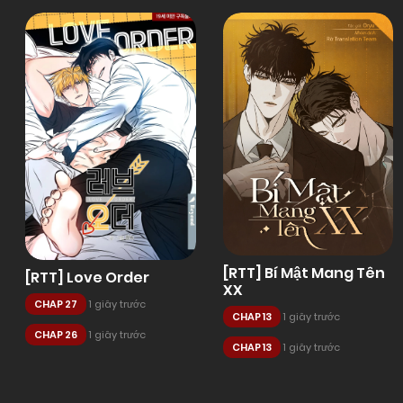
[RTT] Bí Mật Mang Tên
[RTT] Love Order
XX
CHAP 27
1 giây trước
CHAP 13
1 giây trước
CHAP 26
1 giây trước
CHAP 13
1 giây trước