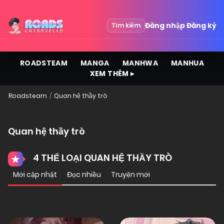
Đăng nhập
Đăng ký
Tìm kiếm
ROADSTEAM
MANGA
MANHWA
MANHUA
XEM THÊM ▸
Roadsteam
Quan hệ thầy trò
Quan hệ thầy trò
4 THỂ LOẠI QUAN HỆ THẦY TRÒ
Mới cập nhật
Đọc nhiều
Truyện mới