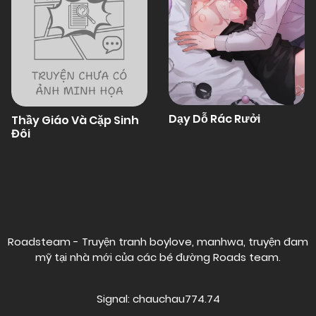
Dạy Dỗ Rác Rưởi
Thầy Giáo Và Cặp Sinh
Đôi
Posts
navigation
Roadsteam - Truyện tranh boylove, manhwa, truyện đam
mỹ tại nhà mới của các bé đường
Roads team
.
Signal: chauchau774.74