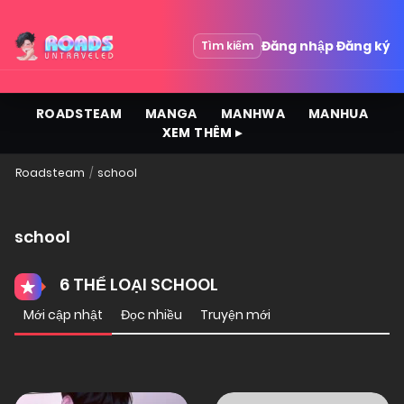
Đăng nhập
Đăng ký
Tìm kiếm
ROADSTEAM
MANGA
MANHWA
MANHUA
XEM THÊM ▸
Roadsteam
school
school
6 THỂ LOẠI SCHOOL
Mới cập nhật
Đọc nhiều
Truyện mới