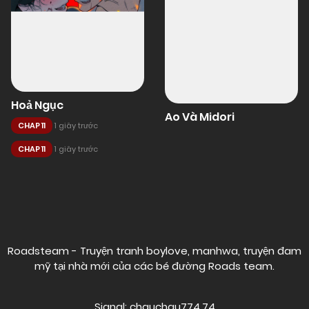
Hoả Ngục
Ao Và Midori
CHAP 11
1 giây trước
CHAP 11
1 giây trước
Posts
navigation
Roadsteam - Truyện tranh boylove, manhwa, truyện đam
mỹ tại nhà mới của các bé đường
Roads team
.
Signal: chauchau774.74