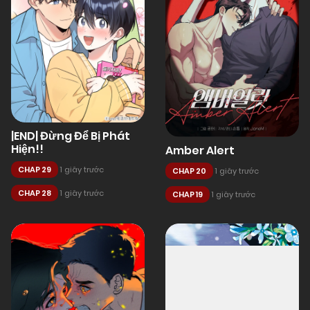
|END| Đừng Để Bị Phát
Hiện!!
Amber Alert
CHAP 29
1 giây trước
CHAP 20
1 giây trước
CHAP 28
1 giây trước
CHAP 19
1 giây trước