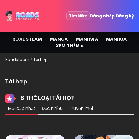
Đăng nhập
Đăng ký
Tìm kiếm
ROADSTEAM
MANGA
MANHWA
MANHUA
XEM THÊM ▸
Roadsteam
Tái hợp
Tái hợp
8 THỂ LOẠI TÁI HỢP
Mới cập nhật
Đọc nhiều
Truyện mới