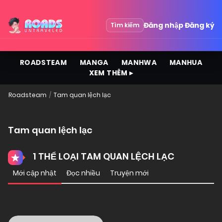
Đăng nhập
Đăng ký
Tìm kiếm
ROADSTEAM
MANGA
MANHWA
MANHUA
XEM THÊM ▸
Roadsteam
Tam quan lệch lạc
Tam quan lệch lạc
1 THỂ LOẠI TAM QUAN LỆCH LẠC
Mới cập nhật
Đọc nhiều
Truyện mới