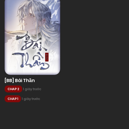
[BB] Bái Thần
CHAP 2
1 giây trước
CHAP 1
1 giây trước
Posts