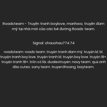
Posts
navigation
Roadsteam - Truyện tranh boylove, manhwa, truyện đam
mỹ tại nhà mới của các bé đường
Roads team
.
Signal: chauchau774.74
roadsteam
,
roads team
,
truyện tranh đam mỹ
,
truyện bl
,
bl
,
truyện tranh boy love
,
truyện tranh bl
,
truyện boy love
,
truyện 18+
,
truyện tranh 18+
,
trôn có lài
,
dualeotruyen
,
navy team
,
quả anh
đào cuteo
,
sany team
,
truyen3hsang
,
lazyteam
,