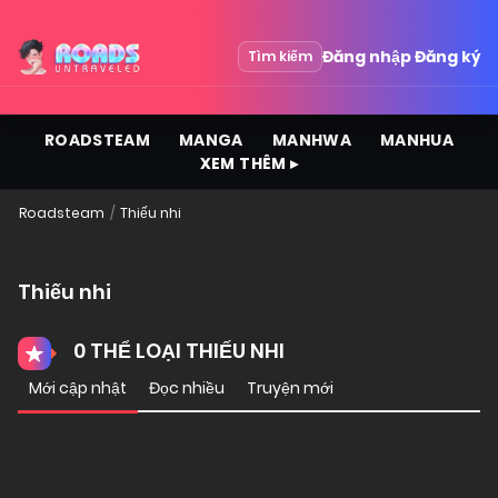
Đăng nhập
Đăng ký
Tìm kiếm
ROADSTEAM
MANGA
MANHWA
MANHUA
XEM THÊM ▸
Roadsteam
Thiếu nhi
Thiếu nhi
0 THỂ LOẠI THIẾU NHI
Mới cập nhật
Đọc nhiều
Truyện mới