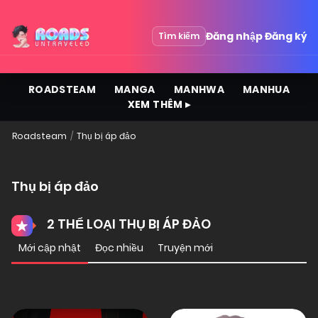
Đăng nhập
Đăng ký
Tìm kiếm
ROADSTEAM
MANGA
MANHWA
MANHUA
XEM THÊM ▸
Roadsteam
Thụ bị áp đảo
Thụ bị áp đảo
2 THỂ LOẠI THỤ BỊ ÁP ĐẢO
Mới cập nhật
Đọc nhiều
Truyện mới