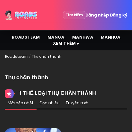
Đăng nhập
Đăng ký
Tìm kiếm
ROADSTEAM
MANGA
MANHWA
MANHUA
XEM THÊM ▸
Roadsteam
Thụ chân thành
Thụ chân thành
1 THỂ LOẠI THỤ CHÂN THÀNH
Mới cập nhật
Đọc nhiều
Truyện mới