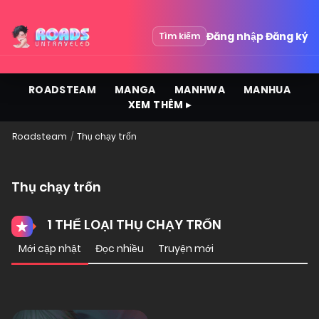
Đăng nhập
Đăng ký
Tìm kiếm
ROADSTEAM
MANGA
MANHWA
MANHUA
XEM THÊM ▸
Roadsteam
Thụ chạy trốn
Thụ chạy trốn
1 THỂ LOẠI THỤ CHẠY TRỐN
Mới cập nhật
Đọc nhiều
Truyện mới