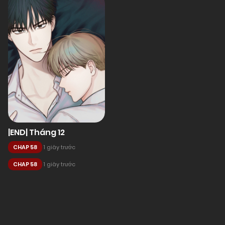
|END| Tháng 12
CHAP 58
1 giây trước
CHAP 58
1 giây trước
Posts
navigation