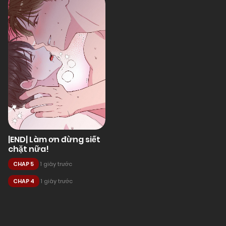
|END| Làm ơn đừng siết
chặt nữa!
CHAP 5
1 giây trước
CHAP 4
1 giây trước