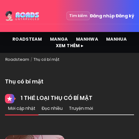
Đăng nhập
Đăng ký
Tìm kiếm
ROADSTEAM
MANGA
MANHWA
MANHUA
XEM THÊM ▸
Roadsteam
Thụ có bí mật
Thụ có bí mật
1 THỂ LOẠI THỤ CÓ BÍ MẬT
Mới cập nhật
Đọc nhiều
Truyện mới