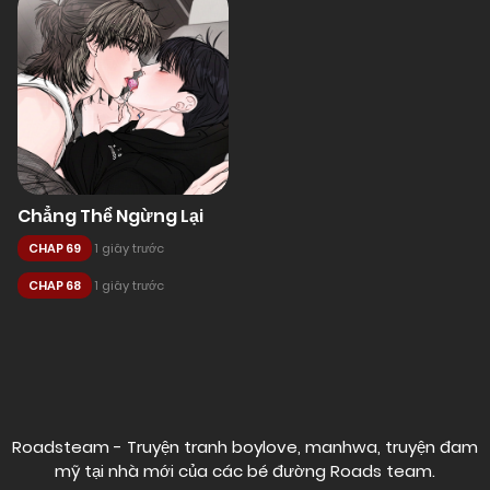
Chẳng Thể Ngừng Lại
CHAP 69
1 giây trước
CHAP 68
1 giây trước
Posts
navigation
Roadsteam - Truyện tranh boylove, manhwa, truyện đam
mỹ tại nhà mới của các bé đường
Roads team
.