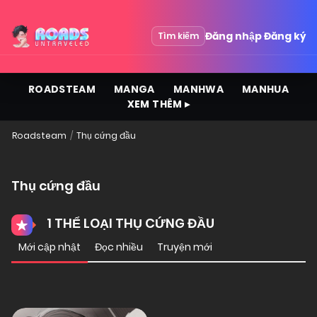
Đăng nhập
Đăng ký
Tìm kiếm
ROADSTEAM
MANGA
MANHWA
MANHUA
XEM THÊM ▸
Roadsteam
Thụ cứng đầu
Thụ cứng đầu
1 THỂ LOẠI THỤ CỨNG ĐẦU
Mới cập nhật
Đọc nhiều
Truyện mới