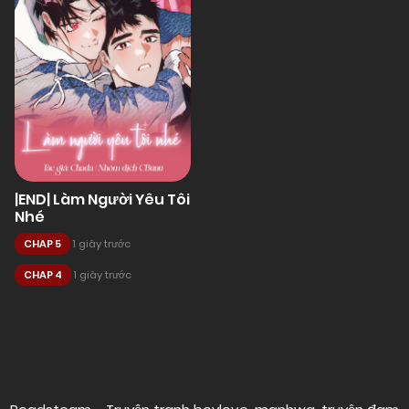
|END| Làm Người Yêu Tôi
Nhé
CHAP 5
1 giây trước
CHAP 4
1 giây trước
Posts
navigation