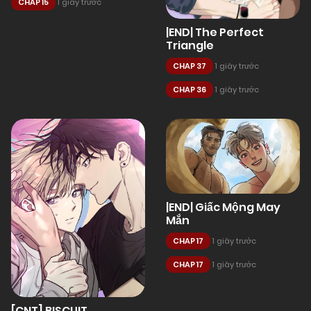
CHAP 15
1 giây trước
|END| The Perfect
Triangle
CHAP 37
1 giây trước
CHAP 36
1 giây trước
|END| Giấc Mộng May
Mắn
CHAP 17
1 giây trước
CHAP 17
1 giây trước
[CNT] BISCUIT