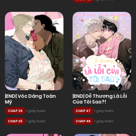
|END| Vóc Dáng Toàn
|END| Dễ Thương Là Lỗi
Mỹ
Của Tôi Sao?!
CHAP 26
1 giây trước
CHAP 47
1 giây trước
CHAP 25
1 giây trước
CHAP 46
1 giây trước