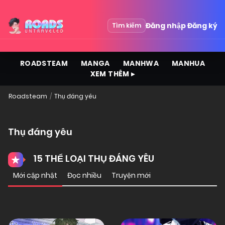
Đăng nhập
Đăng ký
Tìm kiếm
ROADSTEAM
MANGA
MANHWA
MANHUA
XEM THÊM ▸
Roadsteam
Thụ đáng yêu
Thụ đáng yêu
15 THỂ LOẠI THỤ ĐÁNG YÊU
Mới cập nhật
Đọc nhiều
Truyện mới