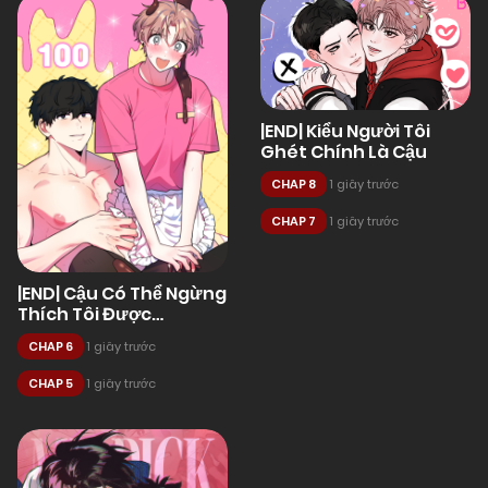
|END| Kiểu Người Tôi
Ghét Chính Là Cậu
CHAP 8
1 giây trước
CHAP 7
1 giây trước
|END| Cậu Có Thể Ngừng
Thích Tôi Được
Không?!
CHAP 6
1 giây trước
CHAP 5
1 giây trước