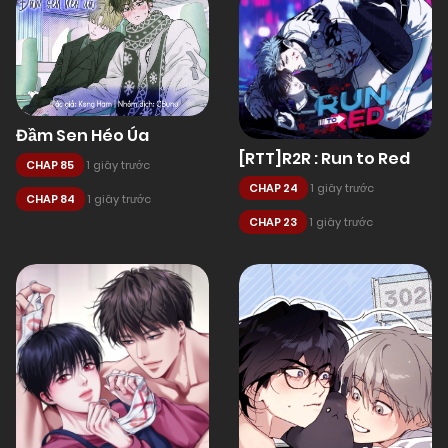
Đầm Sen Héo Úa
[RTT]R2R : Run to Red
CHAP 85
1 giây trước
CHAP 24
1 giây trước
CHAP 84
1 giây trước
CHAP 23
1 giây trước