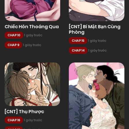
Chiếc Hôn Thoáng Qua
[CNT] Bí Mật Bạn Cùng
Phòng
CHAP 10
1 giây trước
CHAP 15
1 giây trước
CHAP 9
1 giây trước
CHAP 14
1 giây trước
[CNT] Thụ Phược
CHAP 16
1 giây trước