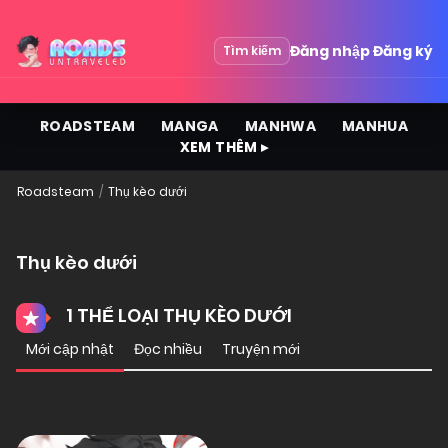
Đăng nhập
Đăng ký
Tìm kiếm
ROADSTEAM
MANGA
MANHWA
MANHUA
XEM THÊM ▸
Roadsteam
Thụ kèo dưới
Thụ kèo dưới
1 THỂ LOẠI THỤ KÈO DƯỚI
Mới cập nhật
Đọc nhiều
Truyện mới