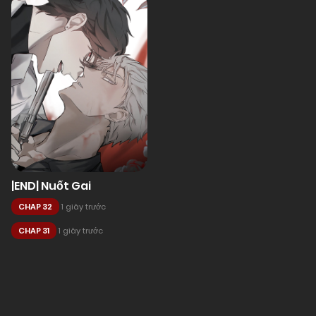
|END| Nuốt Gai
CHAP 32
1 giây trước
CHAP 31
1 giây trước
Posts
navigation