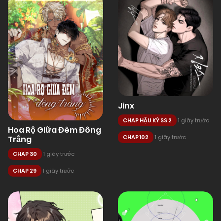
Jinx
CHAP HẬU KỲ SS 2
1 giây trước
Hoa Rộ Giữa Đêm Đông
CHAP 102
1 giây trước
Trắng
CHAP 30
1 giây trước
CHAP 29
1 giây trước