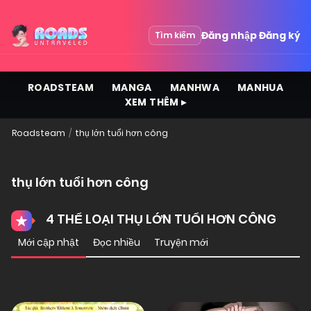
Đăng nhập
Đăng ký
Tìm kiếm
ROADSTEAM
MANGA
MANHWA
MANHUA
XEM THÊM ▸
Roadsteam
thụ lớn tuổi hơn công
thụ lớn tuổi hơn công
4 THỂ LOẠI THỤ LỚN TUỔI HƠN CÔNG
Mới cập nhật
Đọc nhiều
Truyện mới