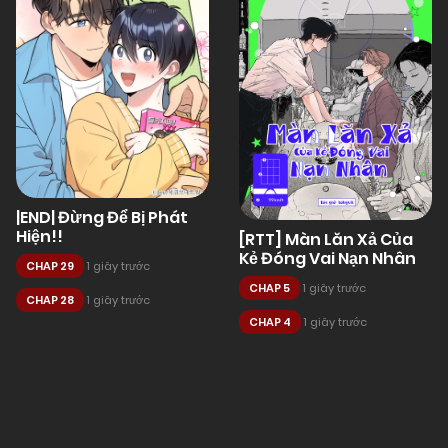
|END| Đừng Để Bị Phát
Hiện!!
[RTT] Màn Lăn Xả Của
Kẻ Đóng Vai Nạn Nhân
CHAP 29
1 giây trước
CHAP 5
1 giây trước
CHAP 28
1 giây trước
CHAP 4
1 giây trước
Posts
navigation