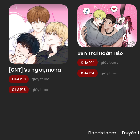
Bạn Trai Hoàn Hảo
CHAP 14
1 giây trước
[CNT] Vừng ơi, mở ra!
CHAP 14
1 giây trước
CHAP 18
1 giây trước
CHAP 18
1 giây trước
Posts
navigation
Roadsteam - Truyện t