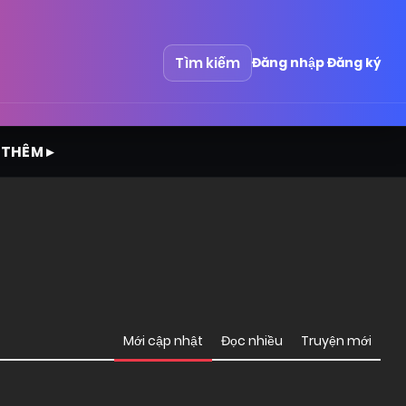
Tìm kiếm
Đăng nhập
Đăng ký
 THÊM ▸
Mới cập nhật
Đọc nhiều
Truyện mới