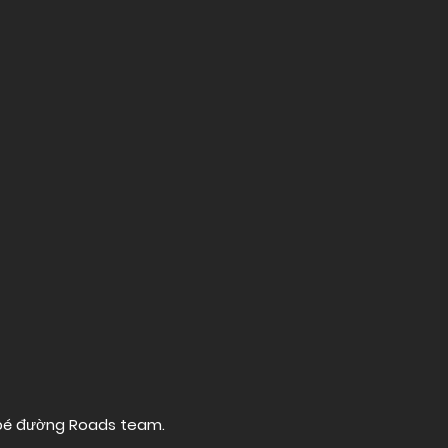
 bé đường
Roads team
.