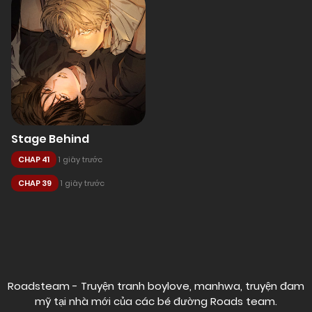
Stage Behind
CHAP 41
1 giây trước
CHAP 39
1 giây trước
Posts
navigation
Roadsteam - Truyện tranh boylove, manhwa, truyện đam
mỹ tại nhà mới của các bé đường
Roads team
.