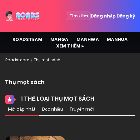
Đăng nhập
Đăng ký
Tìm kiếm
ROADSTEAM
MANGA
MANHWA
MANHUA
XEM THÊM ▸
Roadsteam
Thụ mọt sách
Thụ mọt sách
1 THỂ LOẠI THỤ MỌT SÁCH
Mới cập nhật
Đọc nhiều
Truyện mới