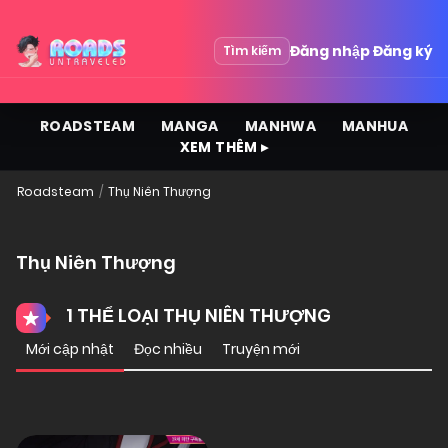
Đăng nhập
Đăng ký
Tìm kiếm
ROADSTEAM
MANGA
MANHWA
MANHUA
XEM THÊM ▸
Roadsteam
Thụ Niên Thượng
Thụ Niên Thượng
1 THỂ LOẠI THỤ NIÊN THƯỢNG
Mới cập nhật
Đọc nhiều
Truyện mới