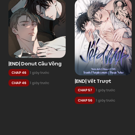
|END| Donut Cầu Vồng
CHAP 46
1 giây trước
|END| Vết Trượt
CHAP 46
1 giây trước
CHAP 57
1 giây trước
CHAP 56
1 giây trước