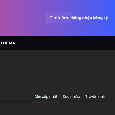
Tìm kiếm
Đăng nhập
Đăng ký
 THÊM ▸
Mới cập nhật
Đọc nhiều
Truyện mới