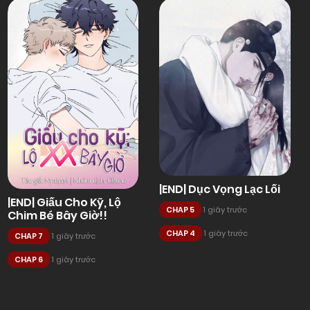
|END| Dục Vọng Lạc Lối
|END| Giấu Cho Kỹ, Lộ
CHAP 5
1 giây trước
Chim Bé Bây Giờ!!
CHAP 4
1 giây trước
CHAP 7
1 giây trước
CHAP 6
1 giây trước