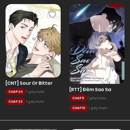
[CNT] Sour Or Bitter
[RTT] Đêm Sao Sa
CHAP 24
1 giây trước
CHAP 11
1 giây trước
CHAP 23
1 giây trước
CHAP 10
1 giây trước