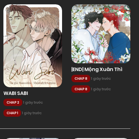
|END| Mộng Xuân Thì
CHAP 8
1 giây trước
CHAP 8
1 giây trước
WABI SABI
CHAP 2
1 giây trước
CHAP 1
1 giây trước