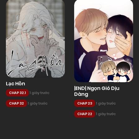
Lạc Hồn
|END| Ngọn Gió Dịu
CHAP 32.1
1 giây trước
Dàng
CHAP 32
1 giây trước
CHAP 23
1 giây trước
CHAP 22
1 giây trước