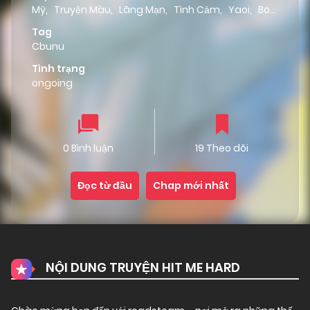
Mỹ
,
Truyện Màu
,
Lãng Mạn
,
Tình Cảm
,
Yaoi
,
Boy
Love
,
Công nhỏ tuổi hơn
,
Webtoon
,
Truyện tranh
,
Tag
Công đẹp trai
,
Thụ quyến rũ
,
Công si tình
,
Cbunu
Comic
,
BL
,
romance
,
Truyện dài
,
Công ấm áp
,
Thụ có năng lực
,
Công chiếm hữu
,
Thụ lớn tuổi
Tình trạng
hơn
,
Truyện ngọt ngào
,
Thụ phóng túng
,
Công
ongoing
sung mãn
,
Công nói năng lịch sự
,
Công yêu chiều
thụ
0 Bình luận
19 Theo dõi
Đọc từ đầu
Chap mới nhất
NỘI DUNG TRUYỆN HIT ME HARD