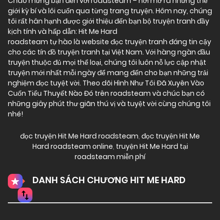
Chào mừng bạn đến với
roadsteam
– nơi mở ra những thế
giới kỳ bí và lôi cuốn qua từng trang truyện. Hôm nay, chúng
tôi rất hân hạnh được giới thiệu đến bạn bộ truyện tranh đầy
kịch tính và hấp dẫn: Hit Me Hard
roadsteam tự hào là website đọc truyện tranh đáng tin cậy
cho các tín đồ truyện tranh tại Việt Nam. Với hàng ngàn đầu
truyện thuộc đủ mọi thể loại, chúng tôi luôn nỗ lực cập nhật
truyện mới nhất mỗi ngày để mang đến cho bạn những trải
nghiệm đọc tuyệt vời. Theo dõi Hình Như Tôi Đã Xuyên Vào
Cuốn Tiểu Thuyết Nào Đó trên roadsteam và chúc bạn có
những giây phút thư giãn thú vị và tuyệt vời cùng chúng tôi
nhé!
đọc truyện Hit Me Hard roadsteam
,
đọc truyện Hit Me
Hard roadsteam online
,
truyện Hit Me Hard tại
roadsteam miễn phí
DANH SÁCH CHƯƠNG HIT ME HARD