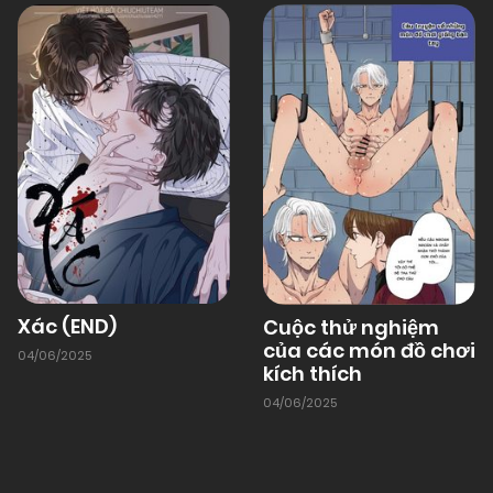
01/01/1970
Chapter 9
01/01/1970
Chapter 8
01/01/1970
Chapter 7
01/01/1970
Chapter 6
Xác (END)
Cuộc thử nghiệm
của các món đồ chơi
04/06/2025
01/01/1970
Chapter 5
kích thích
04/06/2025
01/01/1970
Chapter 4