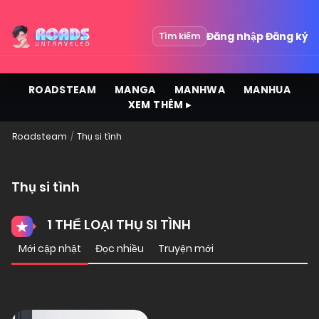
Đăng nhập
Đăng ký
Tìm kiếm
ROADSTEAM
MANGA
MANHWA
MANHUA
XEM THÊM ▸
Roadsteam
Thụ si tình
Thụ si tình
1 THỂ LOẠI THỤ SI TÌNH
Mới cập nhật
Đọc nhiều
Truyện mới