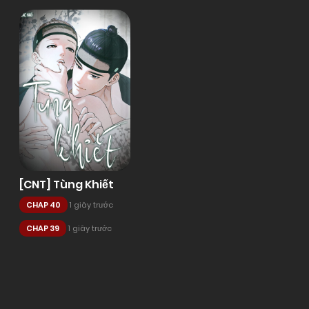
[CNT] Tùng Khiết
CHAP 40
1 giây trước
CHAP 39
1 giây trước
Posts
navigation