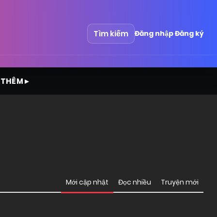
Tìm kiếm
Đăng nhập
Đăng ký
 THÊM ▸
Mới cập nhật
Đọc nhiều
Truyện mới