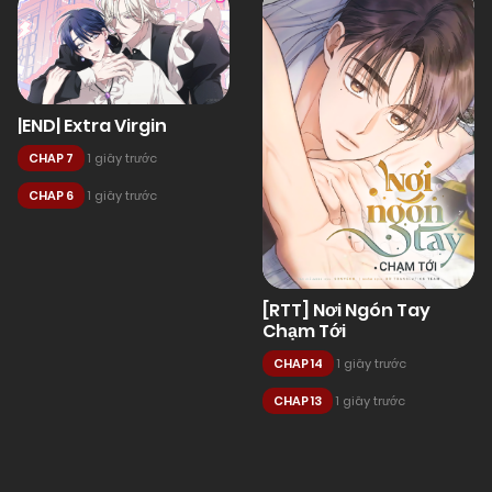
|END| Extra Virgin
CHAP 7
1 giây trước
CHAP 6
1 giây trước
[RTT] Nơi Ngón Tay
Chạm Tới
CHAP 14
1 giây trước
CHAP 13
1 giây trước