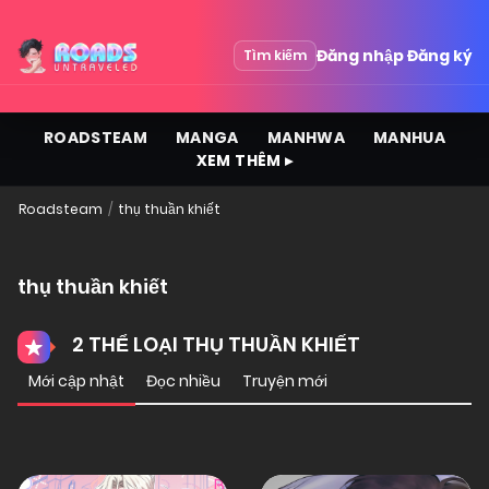
Đăng nhập
Đăng ký
Tìm kiếm
ROADSTEAM
MANGA
MANHWA
MANHUA
XEM THÊM ▸
Roadsteam
thụ thuần khiết
thụ thuần khiết
2 THỂ LOẠI THỤ THUẦN KHIẾT
Mới cập nhật
Đọc nhiều
Truyện mới