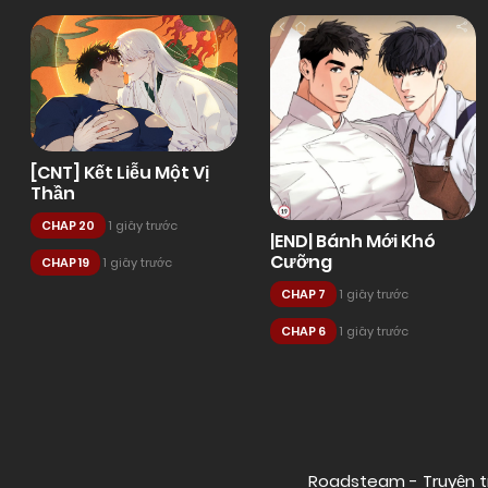
[CNT] Kết Liễu Một Vị
Thần
CHAP 20
1 giây trước
|END| Bánh Mới Khó
Cưỡng
CHAP 19
1 giây trước
CHAP 7
1 giây trước
CHAP 6
1 giây trước
Posts
navigation
Roadsteam - Truyện t