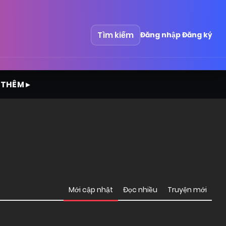
Tìm kiếm
Đăng nhập
Đăng ký
 THÊM ▸
Mới cập nhật
Đọc nhiều
Truyện mới