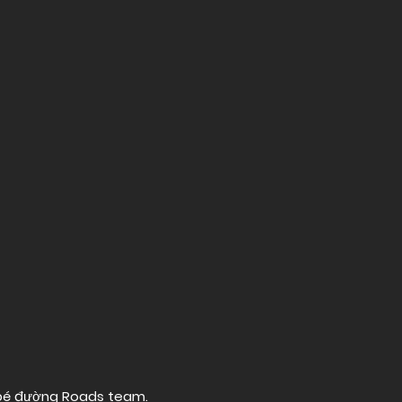
 bé đường
Roads team
.