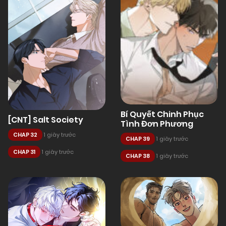
Bí Quyết Chinh Phục
[CNT] Salt Society
Tình Đơn Phương
CHAP 32
1 giây trước
CHAP 39
1 giây trước
CHAP 31
1 giây trước
CHAP 38
1 giây trước