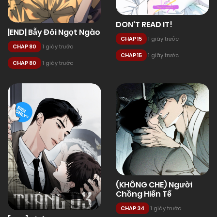
DON'T READ IT!
|END| Bẫy Đôi Ngọt Ngào
CHAP 15
1 giây trước
CHAP 80
1 giây trước
CHAP 15
1 giây trước
CHAP 80
1 giây trước
(KHÔNG CHE) Người
Chồng Hiến Tế
CHAP 34
1 giây trước