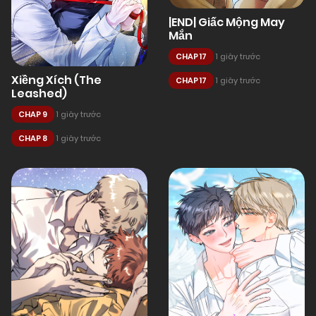
|END| Giấc Mộng May
Mắn
CHAP 17
1 giây trước
Xiềng Xích (The
CHAP 17
1 giây trước
Leashed)
CHAP 9
1 giây trước
CHAP 8
1 giây trước