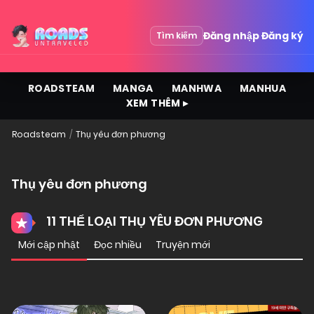
Đăng nhập
Đăng ký
Tìm kiếm
ROADSTEAM
MANGA
MANHWA
MANHUA
XEM THÊM ▸
Roadsteam
Thụ yêu đơn phương
Thụ yêu đơn phương
11 THỂ LOẠI THỤ YÊU ĐƠN PHƯƠNG
Mới cập nhật
Đọc nhiều
Truyện mới