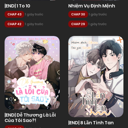
|END| 1 To 10
Nhiệm Vụ Định Mệnh
CHAP 43
1 giây trước
CHAP 30
1 giây trước
CHAP 42
1 giây trước
CHAP 29
1 giây trước
|END| Dễ Thương Là Lỗi
Của Tôi Sao?!
|END| 8 Lần Tình Tan