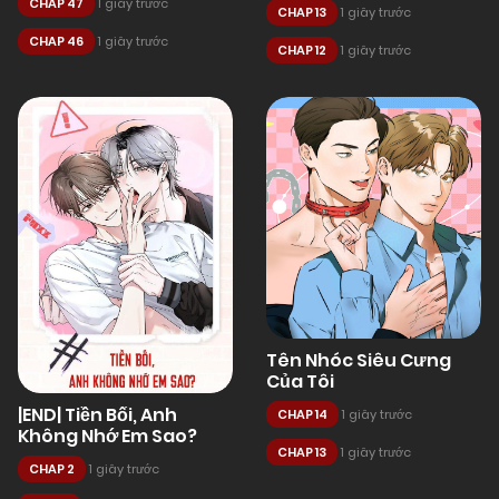
CHAP 47
1 giây trước
CHAP 13
1 giây trước
CHAP 46
1 giây trước
CHAP 12
1 giây trước
Tên Nhóc Siêu Cưng
Của Tôi
|END| Tiền Bối, Anh
CHAP 14
1 giây trước
Không Nhớ Em Sao?
CHAP 13
1 giây trước
CHAP 2
1 giây trước