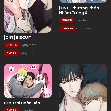
[CNT] Phương Pháp
Nhắm Trúng X
CHAP 11
1 giây trước
CHAP 10
1 giây trước
[CNT] BISCUIT
CHAP 12
1 giây trước
CHAP 11
1 giây trước
Bạn Trai Hoàn Hảo
CHAP 14
1 giây trước