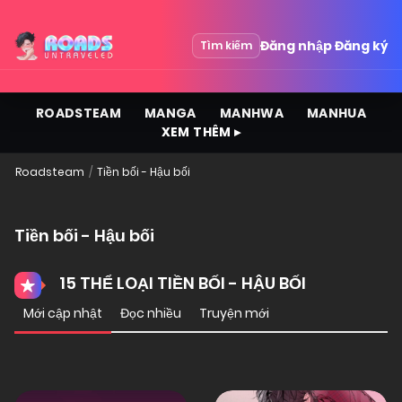
Đăng nhập
Đăng ký
Tìm kiếm
ROADSTEAM
MANGA
MANHWA
MANHUA
XEM THÊM ▸
Roadsteam
Tiền bối - Hậu bối
Tiền bối - Hậu bối
15 THỂ LOẠI TIỀN BỐI - HẬU BỐI
Mới cập nhật
Đọc nhiều
Truyện mới