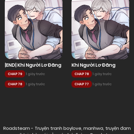
|END| Khi Người Lơ Đãng
Khi Người Lơ Đãng
CHAP 79
1 giây trước
CHAP 78
1 giây trước
CHAP 78
1 giây trước
CHAP 77
1 giây trước
Posts
navigation
Roadsteam - Truyện tranh boylove, manhwa, truyện đam