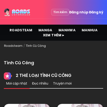
Đăng nhập
Đăng ký
Tìm kiếm
ROADSTEAM
MANGA
MANHWA
MANHUA
XEM THÊM ▸
Roadsteam
Tình Cũ Công
Tình Cũ Công
2 THỂ LOẠI TÌNH CŨ CÔNG
Mới cập nhật
Đọc nhiều
Truyện mới