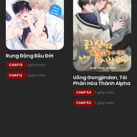
Rung Động Đầu Đời
CHAP 13
1 giây trước
CHAP 12
1 giây trước
Uống Gongjindan, Tôi
Phân Hóa Thành Alpha
CHAP 54
1 giây trước
CHAP 53
1 giây trước