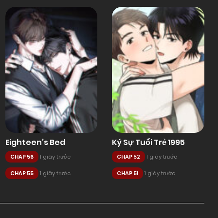
Eighteen’s Bed
Ký Sự Tuổi Trẻ 1995
CHAP 56
1 giây trước
CHAP 52
1 giây trước
CHAP 55
1 giây trước
CHAP 51
1 giây trước