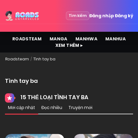
Đăng nhập
Đăng ký
Tìm kiếm
ROADSTEAM
MANGA
MANHWA
MANHUA
XEM THÊM ▸
Roadsteam
Tình tay ba
Tình tay ba
15 THỂ LOẠI TÌNH TAY BA
Mới cập nhật
Đọc nhiều
Truyện mới