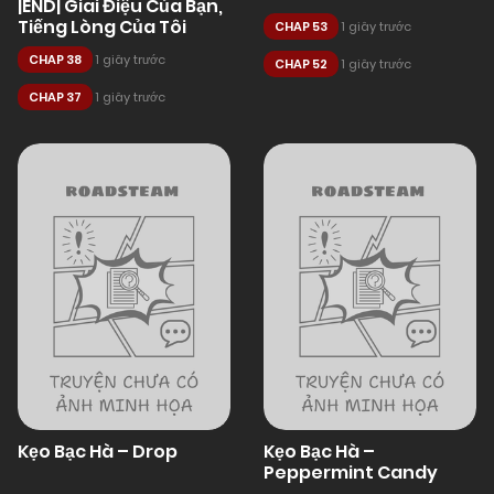
|END| Giai Điệu Của Bạn,
Tiếng Lòng Của Tôi
CHAP 53
1 giây trước
CHAP 38
1 giây trước
CHAP 52
1 giây trước
CHAP 37
1 giây trước
Kẹo Bạc Hà – Drop
Kẹo Bạc Hà –
Peppermint Candy