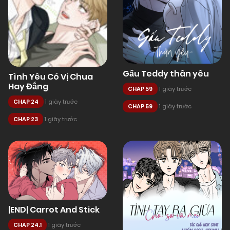
Gấu Teddy thân yêu
Tình Yêu Có Vị Chua
Hay Đắng
CHAP 59
1 giây trước
CHAP 24
1 giây trước
CHAP 59
1 giây trước
CHAP 23
1 giây trước
|END| Carrot And Stick
CHAP 24.1
1 giây trước