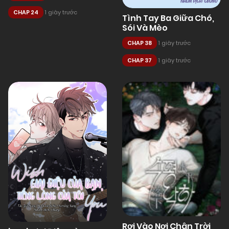
CHAP 24
1 giây trước
Tình Tay Ba Giữa Chó,
Sói Và Mèo
CHAP 38
1 giây trước
CHAP 37
1 giây trước
Rơi Vào Nơi Chân Trời