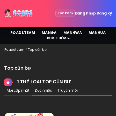
Đăng nhập
Đăng ký
Tìm kiếm
ROADSTEAM
MANGA
MANHWA
MANHUA
XEM THÊM ▸
Roadsteam
Top cún bự
Top cún bự
1 THỂ LOẠI TOP CÚN BỰ
Mới cập nhật
Đọc nhiều
Truyện mới