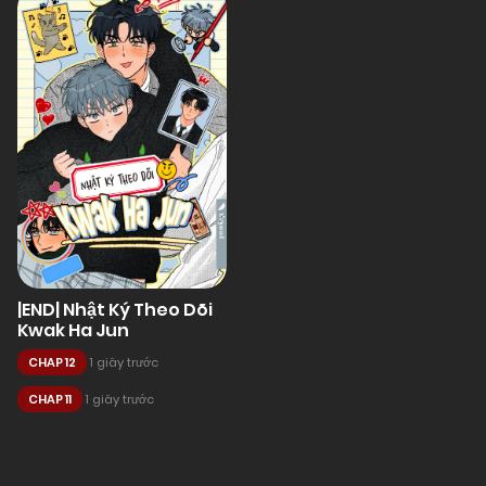
|END| Nhật Ký Theo Dõi
Kwak Ha Jun
CHAP 12
1 giây trước
CHAP 11
1 giây trước