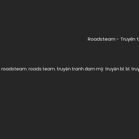
Posts
navigation
Roadsteam - Truyện t
roadsteam
,
roads team
,
truyện tranh đam mỹ
,
truyện bl
,
bl
,
tru