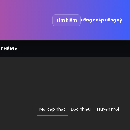
Tìm kiếm
Đăng nhập
Đăng ký
 THÊM ▸
Mới cập nhật
Đọc nhiều
Truyện mới