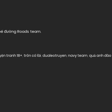
 bé đường
Roads team
.
yện tranh 18+
,
trôn có lài
,
dualeotruyen
,
navy team
,
quả anh đào