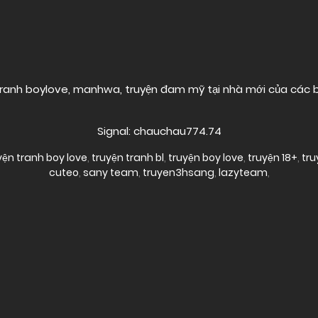
ranh boylove, manhwa, truyện đam mỹ tại nhà mới của các
Signal: chauchau774.74
yện tranh boy love
,
truyện tranh bl
,
truyện boy love
,
truyện 18+
,
tru
cuteo
,
sany team
,
truyen3hsang
,
lazyteam
,