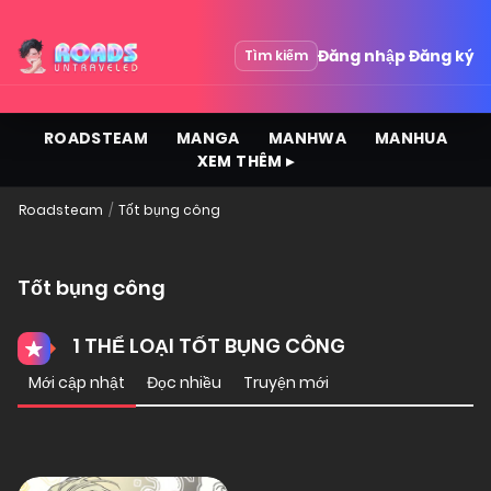
Đăng nhập
Đăng ký
Tìm kiếm
ROADSTEAM
MANGA
MANHWA
MANHUA
XEM THÊM ▸
Roadsteam
Tốt bụng công
Tốt bụng công
1 THỂ LOẠI TỐT BỤNG CÔNG
Mới cập nhật
Đọc nhiều
Truyện mới